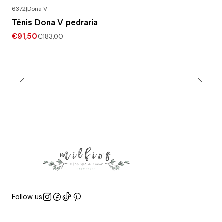
6372
|
Dona V
-50% DESCONTO
Ténis Dona V pedraria
€91,50
€183,00
Follow us