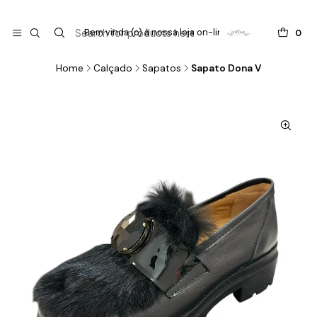

do
Bem vinda (o) à nossa loja on-line !
0
Home
Calçado
Sapatos
Sapato Dona V