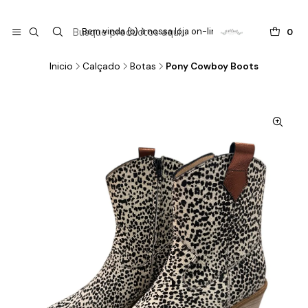

do
Bem vinda (o) à nossa loja on-line !
0
Inicio
Calçado
Botas
Pony Cowboy Boots