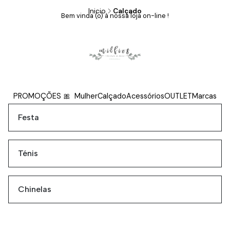
Inicio
Calçado
Bem vinda (o) à nossa loja on-line !
Calçado
PROMOÇÕES 🎀
Mulher
Calçado
Acessórios
OUTLET
Marcas
Festa
Ténis
Chinelas