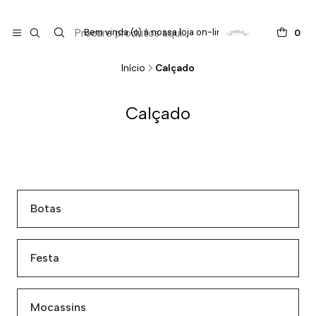

do
Bem vinda (o) à nossa loja on-line !
0
Início
Calçado
Calçado
Botas
Festa
Mocassins