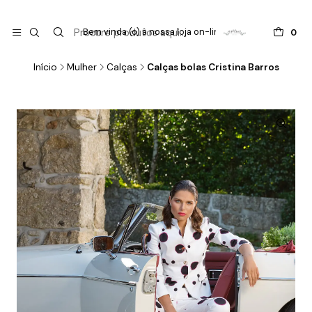

do
Bem vinda (o) à nossa loja on-line !
0
Início
Mulher
Calças
Calças bolas Cristina Barros