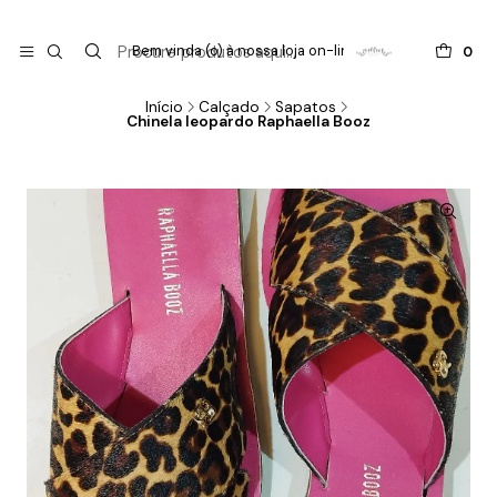

do
Bem vinda (o) à nossa loja on-line !
0
Início
Calçado
Sapatos
Chinela leopardo Raphaella Booz