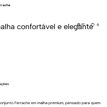
errache
lha confortável e elegante
PT
0
zações
 conjunto Ferrache em malha premium, pensado para quem