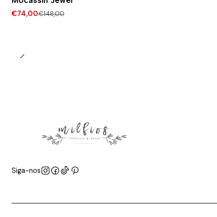
Mocassin Jewel
€74,00
€148,00
Siga-nos