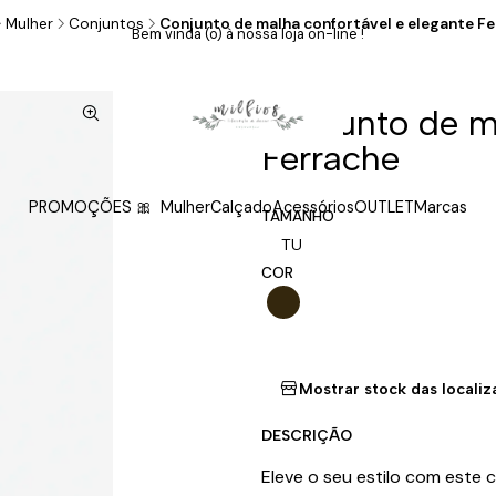
Mulher
Conjuntos
Conjunto de malha confortável e elegante F
Bem vinda (o) à nossa loja on-line !
|
Conjunto de ma
Ferrache
PROMOÇÕES 🎀
Mulher
Calçado
Acessórios
OUTLET
Marcas
TAMANHO
TU
COR
Mostrar stock das locali
DESCRIÇÃO
Eleve o seu estilo com este