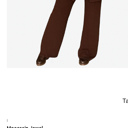
T
|
-50% DESCONTO