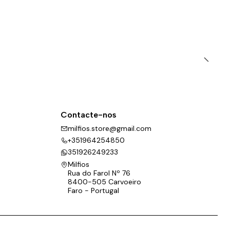
Contacte-nos
milfios.store@gmail.com
+351964254850
351926249233
Milfios
Rua do Farol Nº 76
8400-505 Carvoeiro
Faro - Portugal