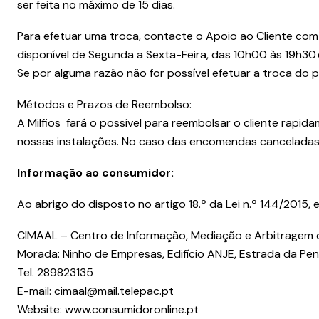
ser feita no máximo de 15 dias.
Para efetuar uma troca, contacte o Apoio ao Cliente com
disponível de Segunda a Sexta-Feira, das 10h00 às 19h30 
Se por alguma razão não for possível efetuar a troca do
Métodos e Prazos de Reembolso:
A Milfios fará o possível para reembolsar o cliente rapi
nossas instalações. No caso das encomendas canceladas 
Informação ao consumidor:
Ao abrigo do disposto no artigo 18.º da Lei n.º 144/2015,
CIMAAL – Centro de Informação, Mediação e Arbitragem de
Morada: Ninho de Empresas, Edifício ANJE, Estrada da Penh
Tel.
289823135
E-mail:
cimaal@mail.telepac.pt
Website:
www.consumidoronline.pt