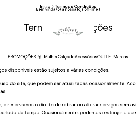
Inicio
Termos e Condições
Bem vinda (o) à nossa loja on-line !
Termos e Condições
PROMOÇÕES 🎀
Mulher
Calçado
Acessórios
OUTLET
Marcas
s disponíveis estão sujeitos a várias condições.
 uso do site, que podem ser atualizadas ocasionalmente. Acon
as.
 e reservamos o direito de retirar ou alterar serviços sem av
 período de tempo. Ocasionalmente, podemos restringir o ace