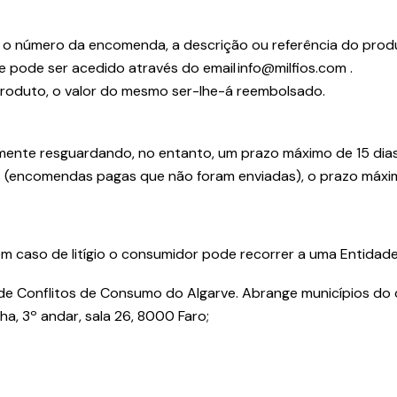
 o número da encomenda, a descrição ou referência do produ
e pode ser acedido através do email info@milfios.com .
 produto, o valor do mesmo ser-lhe-á reembolsado.
damente resguardando, no entanto, um prazo máximo de 15 dia
(encomendas pagas que não foram enviadas), o prazo máximo
 em caso de litígio o consumidor pode recorrer a uma Entidad
 Conflitos de Consumo do Algarve. Abrange municípios do di
a, 3º andar, sala 26, 8000 Faro;