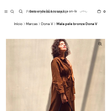

do
Bem vinda (o) à nossa loja on-line !
0
Início
Marcas
Dona V
Mala pele bronze Dona V