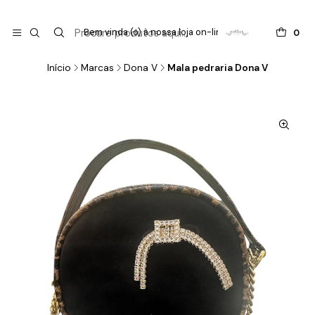

do
Bem vinda (o) à nossa loja on-line !
0
Início
Marcas
Dona V
Mala pedraria Dona V