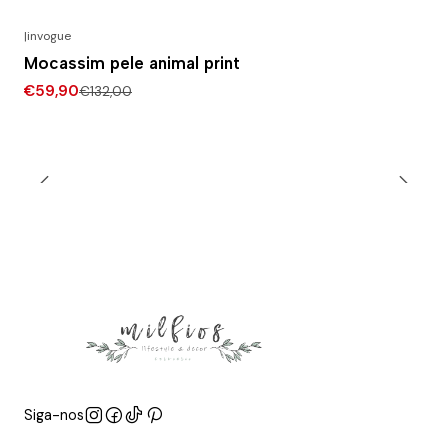
|
invogue
-55% DESCONTO
Mocassim pele animal print
€59,90
€132,00
Siga-nos