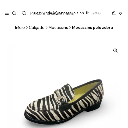

do
Bem vinda (o) à nossa loja on-line !
0
Início
Calçado
Mocassins
Mocassins pele zebra