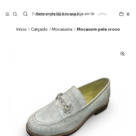

do
Bem vinda (o) à nossa loja on-line !
0
Início
Calçado
Mocassins
Mocassim pele croco