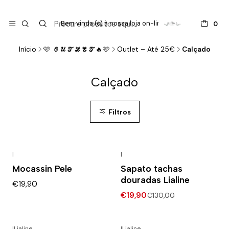

do
Bem vinda (o) à nossa loja on-line !
0
Início
🩷 𝓞𝓤𝓣𝓛𝓔𝓣🔥🩷
Outlet – Até 25€
Calçado
Calçado
Filtros
|
|
-85% DESCONTO
Mocassin Pele
Sapato tachas
douradas Lialine
€19,90
€19,90
€130,00
|
Lialine
|
Lialine