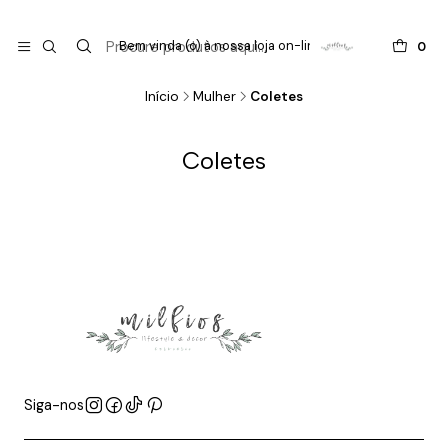

do
Bem vinda (o) à nossa loja on-line !
0
Início
Mulher
Coletes
Coletes
Siga-nos