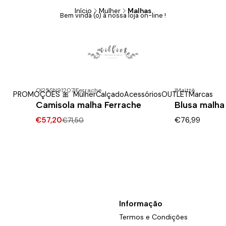
Início
Mulher
Malhas
Bem vinda (o) à nossa loja on-line !
Malhas
OI25SN91207
|
Ferrache
|
Maïttè
PROMOÇÕES 🎀
Mulher
Calçado
Acessórios
OUTLET
Marcas
-20% DESCONTO
Camisola malha Ferrache
Blusa malha
€57,20
€76,99
€71,50
Informação
Termos e Condições