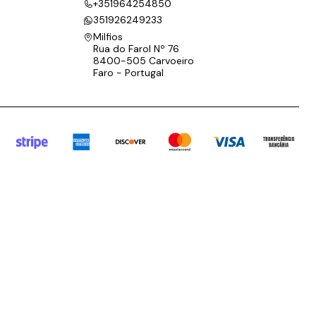
+351964254850
351926249233
Milfios
Rua do Farol Nº 76
8400-505 Carvoeiro
Faro - Portugal