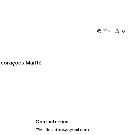
PT
0
 corações Maîttè
Contacte-nos
milfios.store@gmail.com