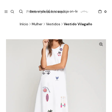

do
Bem vinda (o) à nossa loja on-line !
0
Início
Mulher
Vestidos
Vestido Vilagallo