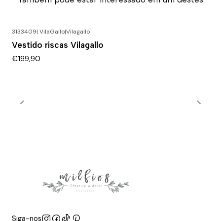
3133409| VilaGallo
|
Vilagallo
Vestido riscas Vilagallo
€199,90
Siga-nos