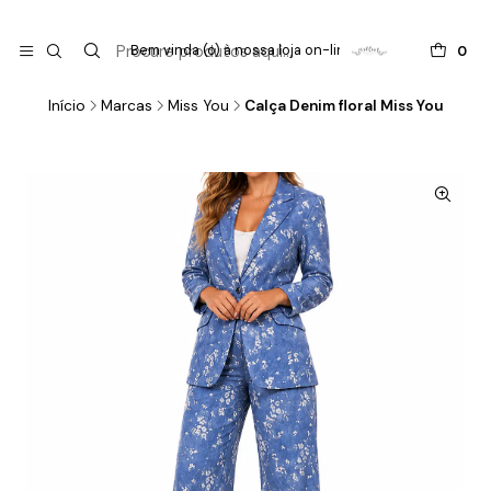

do
Bem vinda (o) à nossa loja on-line !
0
Início
Marcas
Miss You
Calça Denim floral Miss You