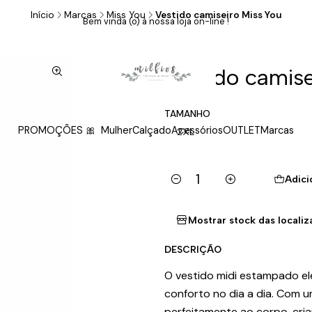
Início
Marcas
Miss You
Vestido camiseiro Miss You
Bem vinda (o) à nossa loja on-line !
|
Vestido camise
TAMANHO
PROMOÇÕES 🎀
Mulher
Calçado
Acessórios
OUTLET
Marcas
2XL
Adici
Quantidade
Mostrar stock das locali
DESCRIÇÃO
O vestido midi estampado ele
conforto no dia a dia. Com u
perfeitamente ao corpo, cria