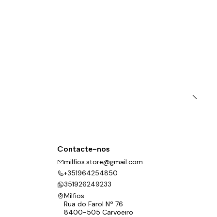
Contacte-nos
milfios.store@gmail.com
+351964254850
351926249233
Milfios
Rua do Farol Nº 76
8400-505 Carvoeiro