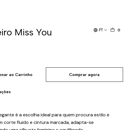
iro Miss You
PT
0
onar ao Carrinho
Comprar agora
zações
gante é a escolha ideal para quem procura estilo e
m corte fluido e cintura marcada, adapta-se
ndo uma silhueta feminina e equilibrada.