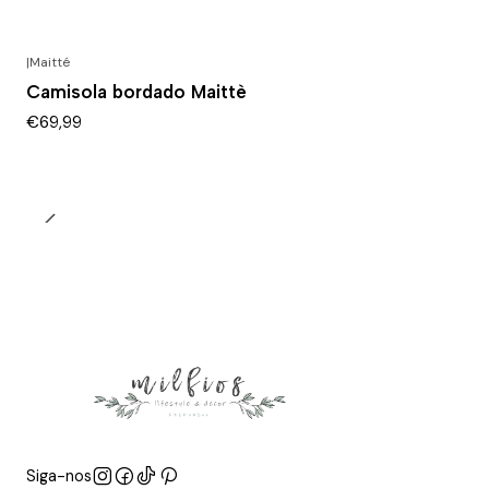
|
Maitté
Camisola bordado Maittè
€69,99
Siga-nos