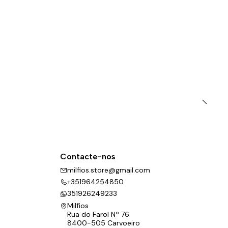
Contacte-nos
milfios.store@gmail.com
+351964254850
351926249233
Milfios
Rua do Farol Nº 76
8400-505 Carvoeiro