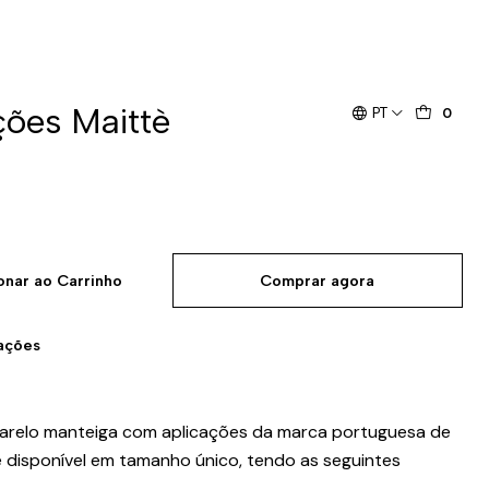
ções Maittè
PT
0
onar ao Carrinho
Comprar agora
zações
marelo manteiga com aplicações da marca portuguesa de
e disponível em tamanho único, tendo as seguintes