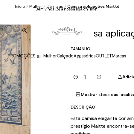
Início
Mulher
Camisas
Camisa aplicações Maittè
Bem vinda (o) à nossa loja on-line !
|
Camisa aplica
TAMANHO
PROMOÇÕES 🎀
Mulher
Calçado
Acessórios
OUTLET
Marcas
TU
Adici
Quantidade
Mostrar stock das locali
DESCRIÇÃO
Esta camisa elegante cor a
prestígio Maittè encontra-s
medidas: