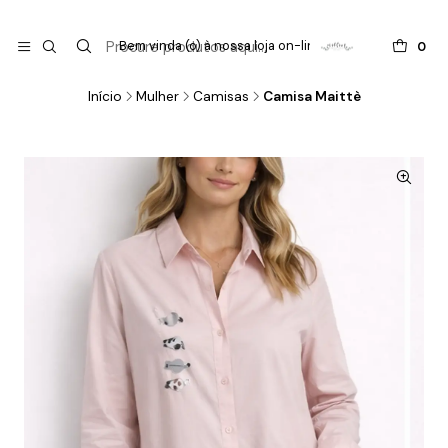

do
Bem vinda (o) à nossa loja on-line !
0
Início
Mulher
Camisas
Camisa Maittè