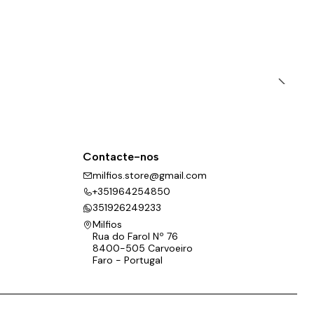
Contacte-nos
milfios.store@gmail.com
+351964254850
351926249233
Milfios
Rua do Farol Nº 76
8400-505 Carvoeiro
Faro - Portugal