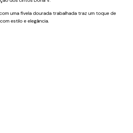
ação dos cintos Dona V.
com uma fivela dourada trabalhada traz um toque de
com estilo e elegância.