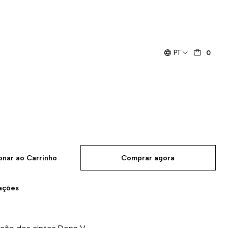
PT
0
onar ao Carrinho
Comprar agora
zações