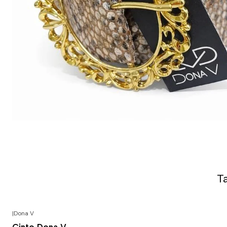
T
|
Dona V