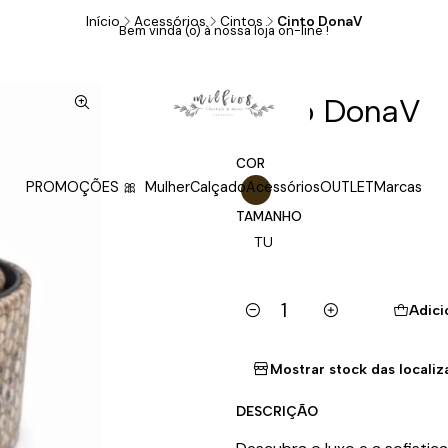
Início
Acessórios
Cintos
Cinto DonaV
Bem vinda (o) à nossa loja on-line !
|
Cinto DonaV
COR
PROMOÇÕES 🎀
Mulher
Calçado
Acessórios
OUTLET
Marcas
TAMANHO
TU
Adici
Quantidade
Mostrar stock das locali
DESCRIÇÃO