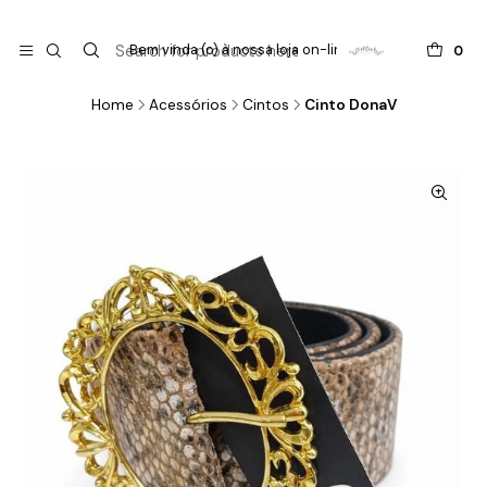

do
Bem vinda (o) à nossa loja on-line !
0
Home
Acessórios
Cintos
Cinto DonaV