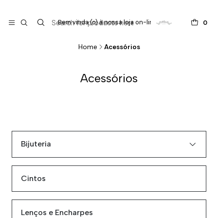

do
Bem vinda (o) à nossa loja on-line !
0
Home
Acessórios
Acessórios
Bijuteria
Cintos
Lenços e Encharpes