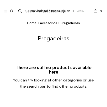

do
Bem vinda (o) à nossa loja on-line !
0
Home
Acessórios
Pregadeiras
Pregadeiras
There are still no products available
here
You can try looking at other categories or use
the search bar to find other products.