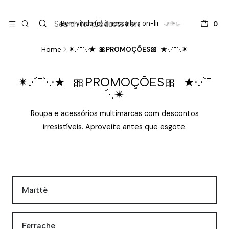

do
Bem vinda (o) à nossa loja on-line !
0
Home
✴.·´¯`·.·★ 🎀PROMOÇÕES🎀 ★·.·`¯´·.✴
✴.·´¯`·.·★ 🎀PROMOÇÕES🎀 ★·.·`¯
´·.✴
Roupa e acessórios multimarcas com descontos
irresistíveis. Aproveite antes que esgote.
Maïttè
Ferrache