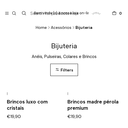

do
Bem vinda (o) à nossa loja on-line !
0
Home
Acessórios
Bijuteria
Bijuteria
Anéis, Pulseiras, Colares e Brincos
Filters
|
|
Brincos luxo com
Brincos madre pérola
cristais
premium
€19,90
€19,90