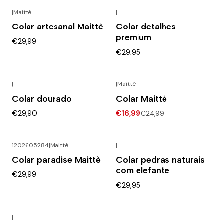
|
Maittè
|
Colar artesanal Maittè
Colar detalhes
premium
€29,99
€29,95
|
|
Maïttè
-32% DESCONTO
Colar dourado
Colar Maittè
€29,90
€16,99
€24,99
1202605284
|
Maittè
|
Colar paradise Maittè
Colar pedras naturais
com elefante
€29,99
€29,95
|