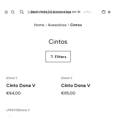

do
Bem vinda (o) à nossa loja on-line !
0
Home
Acessórios
Cintos
Cintos
Filters
|
Dona V
|
Dona V
Cinto Dona V
Cinto Dona V
€64,00
€95,00
LP93519
|
Dona V