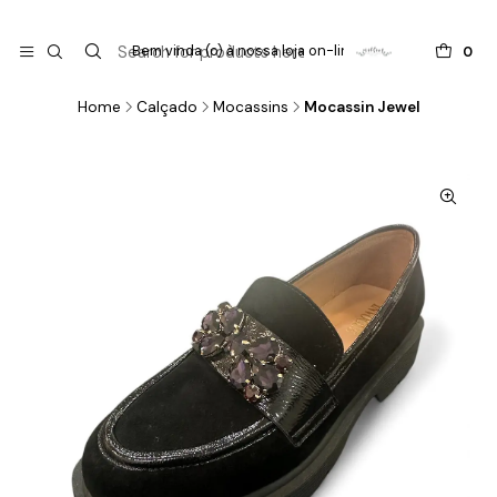

do
Bem vinda (o) à nossa loja on-line !
0
Home
Calçado
Mocassins
Mocassin Jewel