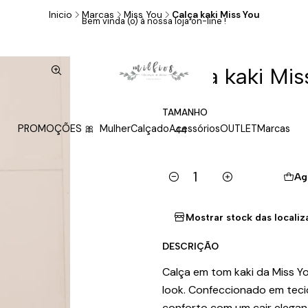
Inicio
Marcas
Miss You
Calça kaki Miss You
Bem vinda (o) à nossa loja on-line !
|
Calça kaki Mis
TAMANHO
PROMOÇÕES 🎀
Mulher
Calçado
Acessórios
OUTLET
Marcas
44
Ag
Cantidad
Mostrar stock das locali
DESCRIÇÃO
Calça em tom kaki da Miss Y
look. Confeccionado em teci
conforto com um cair elegan