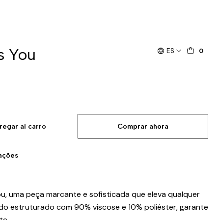
s You
ES
0
regar al carro
Comprar ahora
zações
ou, uma peça marcante e sofisticada que eleva qualquer
do estruturado com 90% viscose e 10% poliéster, garante
te.