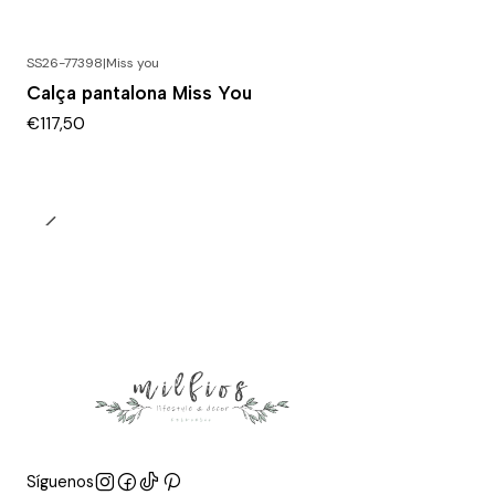
SS26-77398
|
Miss you
Calça pantalona Miss You
€117,50
Síguenos