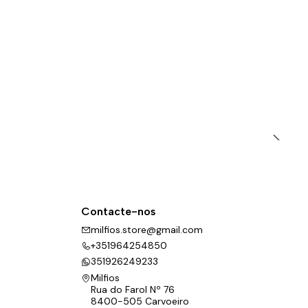
Contacte-nos
milfios.store@gmail.com
+351964254850
351926249233
Milfios
Rua do Farol Nº 76
8400-505 Carvoeiro