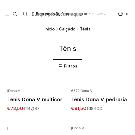

do
Bem vinda (o) à nossa loja on-line !
0
Inicio
Calçado
Ténis
Ténis
Filtros
|
Dona V
6372
|
Dona V
-50% DESCONTO
-50% DESCONTO
Ténis Dona V multicor
Ténis Dona V pedraria
€73,50
€91,50
€147,00
€183,00
|
|
Dona V
-50% DESCONTO
-50% DESCONTO