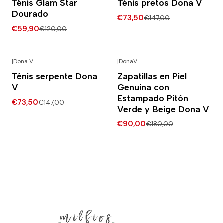
Ténis Glam Star
Ténis pretos Dona V
Dourado
€73,50
€147,00
€59,90
€120,00
|
Dona V
|
DonaV
-50% DESCONTO
-50% DESCONTO
Ténis serpente Dona
Zapatillas en Piel
V
Genuina con
Estampado Pitón
€73,50
€147,00
Verde y Beige Dona V
€90,00
€180,00