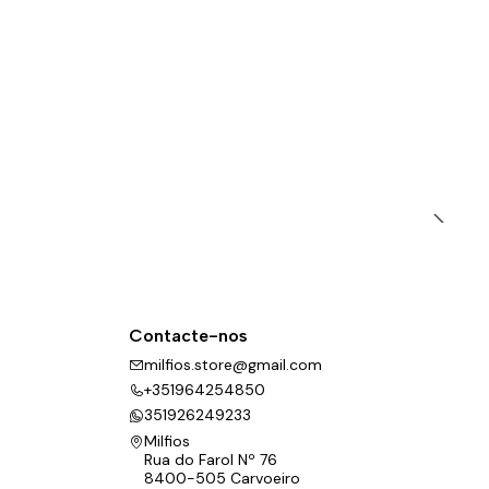
Contacte-nos
milfios.store@gmail.com
+351964254850
351926249233
Milfios
Rua do Farol Nº 76
8400-505 Carvoeiro