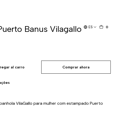
Puerto Banus Vilagallo
ES
0
regar al carro
Comprar ahora
zações
spanhola VilaGallo para mulher com estampado Puerto