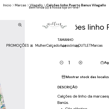
Inicio
Marcas
Vilagallo
Calções linho Puerto Banus Vilagallo
Bem vinda (o) à nossa loja on-line !
|
Calções linho 
TAMANHO
PROMOÇÕES 🎀
Mulher
Calçado
Acessórios
OUTLET
Marcas
44
46
Ag
Cantidad
Mostrar stock das locali
DESCRIÇÃO
Calções de linho da marcae
Banús.
Cós elástico.