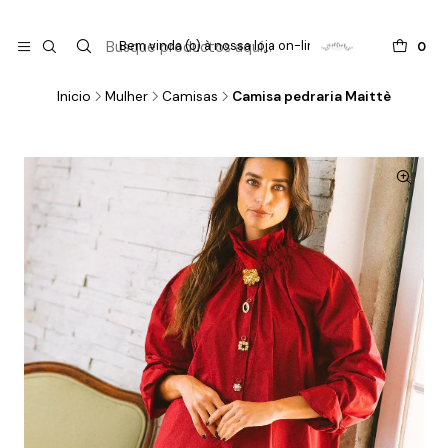

do
Bem vinda (o) à nossa loja on-line !
0
Inicio
Mulher
Camisas
Camisa pedraria Maittè