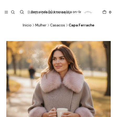

do
Bem vinda (o) à nossa loja on-line !
0
Inicio
Mulher
Casacos
Capa Ferrache