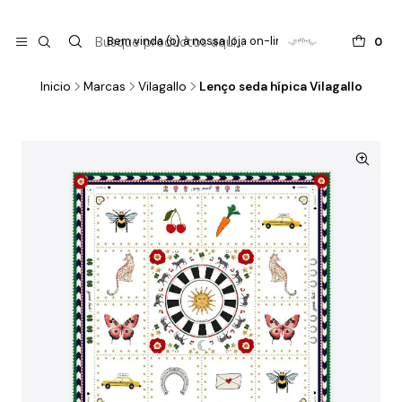

do
Bem vinda (o) à nossa loja on-line !
0
Inicio
Marcas
Vilagallo
Lenço seda hípica Vilagallo