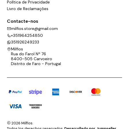
Política de Privacidade
Livro de Reclamações
Contacte-nos
milfios.store@gmail.com
+351964254850
351926249233
Milfios
Rua do Farol Nº 76
8400-505 Carvoeiro
Distrito de Faro - Portugal
2026 Milfios.
Todos los derechos reservados.
Desarrollado por Jumpseller
.