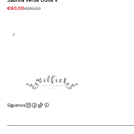
Sabrina verde Dona V
€60,00
€120,00
Síguenos