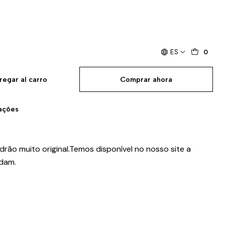
ES
0
regar al carro
Comprar ahora
zações
rão muito original.Temos disponível no nosso site a
ndam.