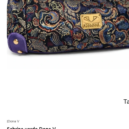
T
|
Dona V
-50% DESCONTO