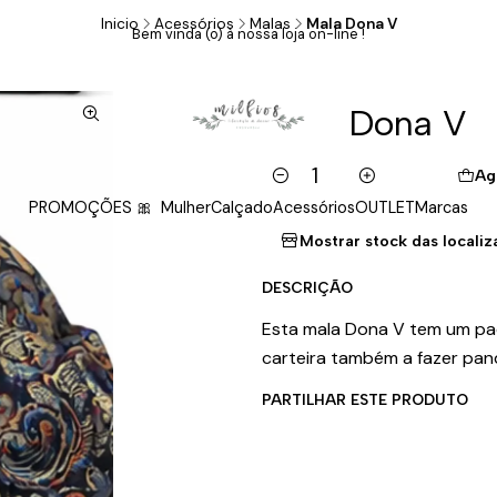
Inicio
Acessórios
Malas
Mala Dona V
Bem vinda (o) à nossa loja on-line !
|
Mala Dona V
Ag
Cantidad
PROMOÇÕES 🎀
Mulher
Calçado
Acessórios
OUTLET
Marcas
Mostrar stock das locali
DESCRIÇÃO
Esta mala Dona V tem um pad
carteira também a fazer pa
PARTILHAR ESTE PRODUTO