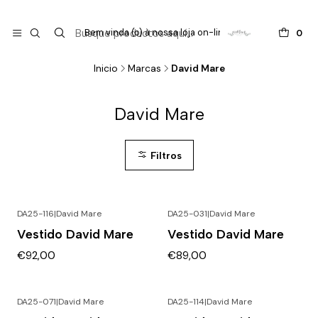

do
Bem vinda (o) à nossa loja on-line !
0
Inicio
Marcas
David Mare
David Mare
Filtros
DA25-116
|
David Mare
DA25-031
|
David Mare
Vestido David Mare
Vestido David Mare
€92,00
€89,00
DA25-071
|
David Mare
DA25-114
|
David Mare