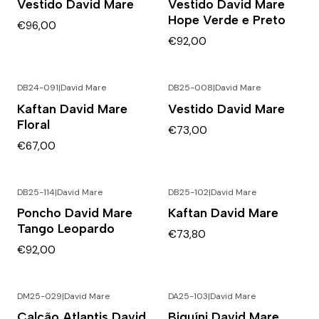
Vestido David Mare
Vestido David Mare
Hope Verde e Preto
€96,00
€92,00
DB24-091
|
David Mare
DB25-008
|
David Mare
Kaftan David Mare
Vestido David Mare
Floral
€73,00
€67,00
DB25-114
|
David Mare
DB25-102
|
David Mare
Poncho David Mare
Kaftan David Mare
Tango Leopardo
€73,80
€92,00
DM25-029
|
David Mare
DA25-103
|
David Mare
Calção Atlantis David
Biquíni David Mare