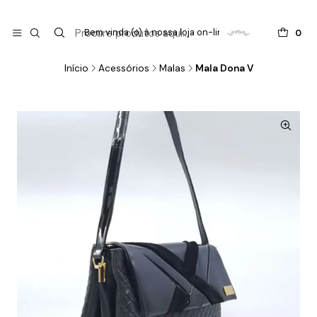

do
Bem vinda (o) à nossa loja on-line !
0
Início
Acessórios
Malas
Mala Dona V