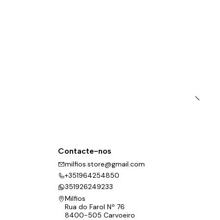
Contacte-nos
milfios.store@gmail.com
+351964254850
351926249233
Milfios
Rua do Farol Nº 76
8400-505 Carvoeiro