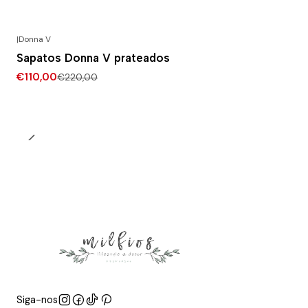
|
Donna V
-50% DESCONTO
Sapatos Donna V prateados
€110,00
€220,00
Siga-nos