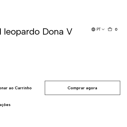
l leopardo Dona V
PT
0
onar ao Carrinho
Comprar agora
zações