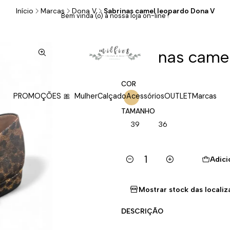
Início
Marcas
Dona V
Sabrinas camel leopardo Dona V
Bem vinda (o) à nossa loja on-line !
|
Sabrinas came
COR
PROMOÇÕES 🎀
Mulher
Calçado
Acessórios
OUTLET
Marcas
TAMANHO
39
36
Adici
Quantidade
Mostrar stock das locali
DESCRIÇÃO