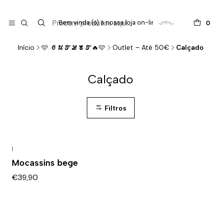

do
Bem vinda (o) à nossa loja on-line !
0
Início
🩷 𝓞𝓤𝓣𝓛𝓔𝓣🔥🩷
Outlet – Até 50€
Calçado
Calçado
Filtros
|
Mocassins bege
€39,90