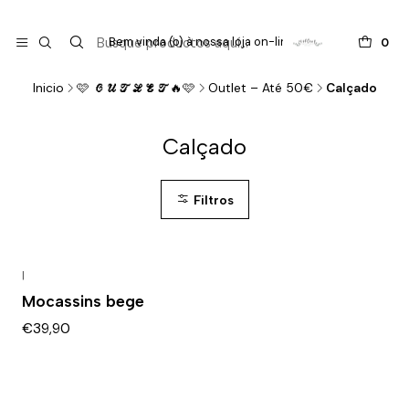

do
Bem vinda (o) à nossa loja on-line !
0
Inicio
🩷 𝓞𝓤𝓣𝓛𝓔𝓣🔥🩷
Outlet – Até 50€
Calçado
Calçado
Filtros
|
Mocassins bege
€39,90