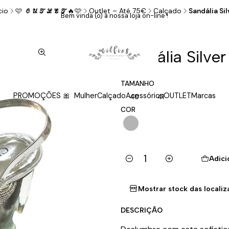
cio
🩷 𝓞𝓤𝓣𝓛𝓔𝓣🔥🩷
Outlet – Até 75€
Calçado
Sandália Sil
Bem vinda (o) à nossa loja on-line !
|
Sandália Silver
TAMANHO
PROMOÇÕES 🎀
Mulher
Calçado
Acessórios
OUTLET
Marcas
40
41
COR
Adici
Quantidade
Mostrar stock das locali
DESCRIÇÃO