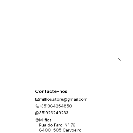
Contacte-nos
milfios.store@gmail.com
+351964254850
351926249233
Milfios
Rua do Farol Nº 76
8400-505 Carvoeiro