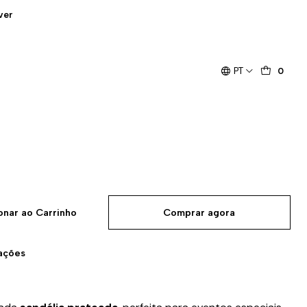
ver
PT
0
onar ao Carrinho
Comprar agora
zações