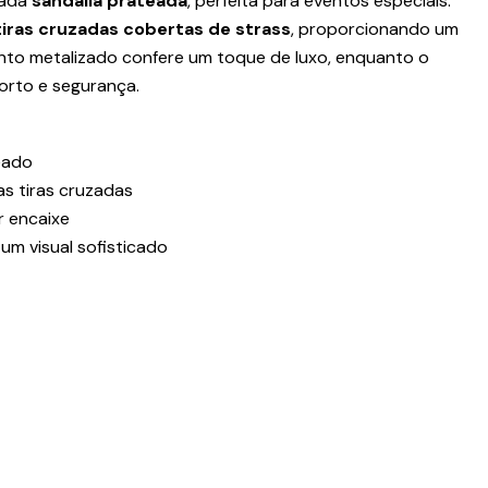
cada
sandália prateada
, perfeita para eventos especiais.
tiras cruzadas cobertas de strass
, proporcionando um
mento metalizado confere um toque de luxo, enquanto o
orto e segurança.
eado
as tiras cruzadas
r encaixe
 um visual sofisticado