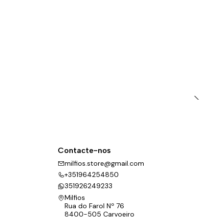
Contacte-nos
milfios.store@gmail.com
+351964254850
351926249233
Milfios
Rua do Farol Nº 76
8400-505 Carvoeiro