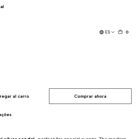
al
ES
0
regar al carro
Comprar ahora
zações