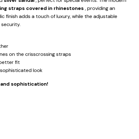
ed
silver sandal
, perfect for special events. The modern
ing straps covered in rhinestones
, providing an
llic finish adds a touch of luxury, while the adjustable
security.
ther
nes on the crisscrossing straps
etter fit
 sophisticated look
and sophistication!