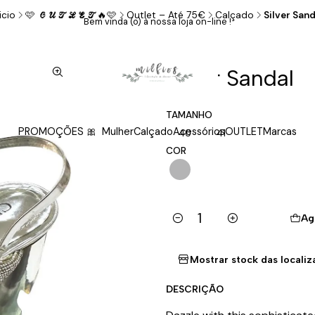
icio
🩷 𝓞𝓤𝓣𝓛𝓔𝓣🔥🩷
Outlet – Até 75€
Calçado
Silver Sand
Bem vinda (o) à nossa loja on-line !
|
Silver Sandal
TAMANHO
PROMOÇÕES 🎀
Mulher
Calçado
Acessórios
OUTLET
Marcas
40
41
COR
Ag
Cantidad
Mostrar stock das locali
DESCRIÇÃO