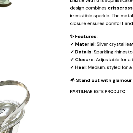
Dazzle with this sophisticat
design combines
crisscross
irresistible sparkle. The meta
closure ensures comfort and 
✨ Features:
✔
Material:
Silver crystal lea
✔
Details:
Sparkling rhinesto
✔
Closure:
Adjustable for a b
✔
Heel:
Medium, styled for a
🌟
Stand out with glamour 
PARTILHAR ESTE PRODUTO