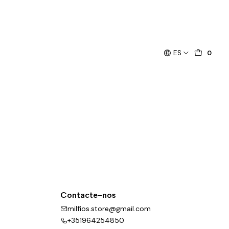
ES
0
Contacte-nos
milfios.store@gmail.com
+351964254850