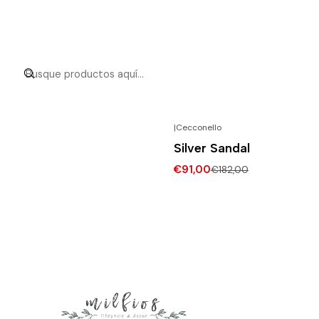
|
Cecconello
-50% DESCONTO
Silver Sandal
€91,00
€182,00