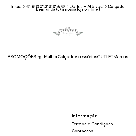
Inicio
🩷 𝓞𝓤𝓣𝓛𝓔𝓣🔥🩷
Outlet – Até 75€
Calçado
Bem vinda (o) à nossa loja on-line !
Calçado
PROMOÇÕES 🎀
Mulher
Calçado
Acessórios
OUTLET
Marcas
Informação
Termos e Condições
Contactos