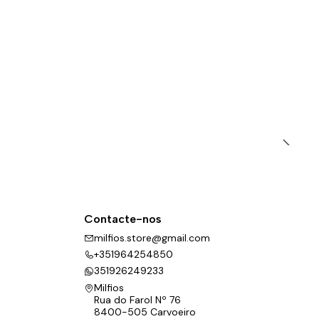
Contacte-nos
milfios.store@gmail.com
+351964254850
351926249233
Milfios
Rua do Farol Nº 76
8400-505 Carvoeiro