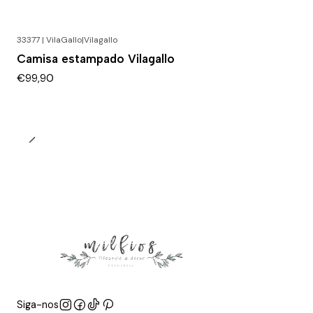
33377 | VilaGallo
|
Vilagallo
Esgotado
Camisa estampado Vilagallo
€99,90
Siga-nos