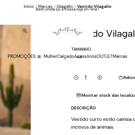
Início
Marcas
Vilagallo
Vestido Vilagallo
Bem vinda (o) à nossa loja on-line !
|
Vestido Vilagal
TAMANHO
PROMOÇÕES 🎀
Mulher
Calçado
Acessórios
OUTLET
Marcas
44
Adici
Quantidade
Mostrar stock das locali
DESCRIÇÃO
Vestido curto estilo camisa 
motivos de animais.