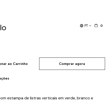
lo
PT
0
onar ao Carrinho
Comprar agora
zações
com estampa de listras verticais em verde, branco e