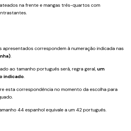
rateados na frente e mangas três-quartos com
trastantes.
s apresentados correspondem à numeração indicada nas
anha)
.
mado ao tamanho português será, regra geral,
um
o indicado
.
e esta correspondência no momento da escolha para
quado.
tamanho 44 espanhol equivale a um 42 português.