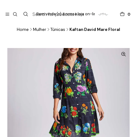

do
Bem vinda (o) à nossa loja on-line !
0
Home
Mulher
Túnicas
Kaftan David Mare Floral