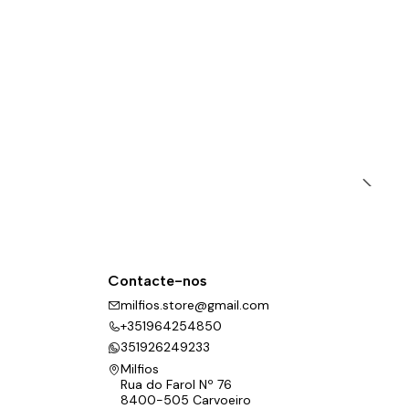
Contacte-nos
milfios.store@gmail.com
+351964254850
351926249233
Milfios
Rua do Farol Nº 76
8400-505 Carvoeiro