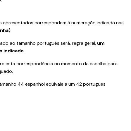
s apresentados correspondem à numeração indicada nas
anha)
.
mado ao tamanho português será, regra geral,
um
o indicado
.
e esta correspondência no momento da escolha para
quado.
tamanho 44 espanhol equivale a um 42 português