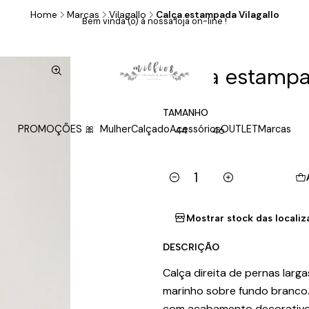
Home
Marcas
Vilagallo
Calça estampada Vilagallo
Bem vinda (o) à nossa loja on-line !
|
Calça estampa
TAMANHO
PROMOÇÕES 🎀
Mulher
Calçado
Acessórios
OUTLET
Marcas
44
46
Quantity
Mostrar stock das locali
DESCRIÇÃO
Calça direita de pernas lar
marinho sobre fundo branco. 
com acabamento decorativo