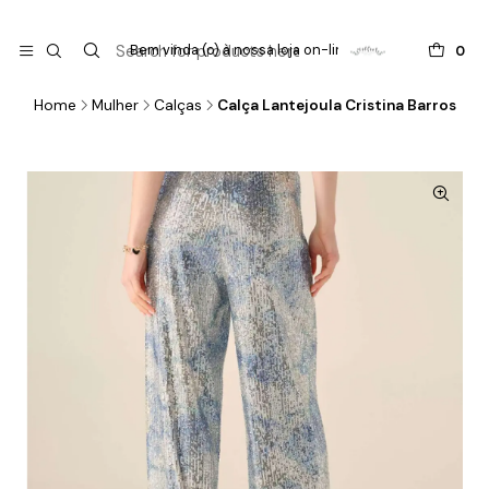

do
Bem vinda (o) à nossa loja on-line !
0
Home
Mulher
Calças
Calça Lantejoula Cristina Barros