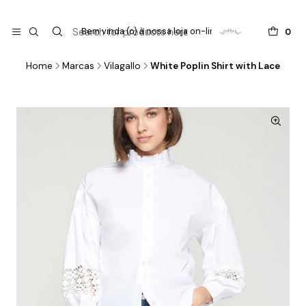

do
Bem vinda (o) à nossa loja on-line !
0
Home
Marcas
Vilagallo
White Poplin Shirt with Lace