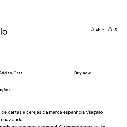
lo
EN
0
Add to Cart
Buy now
zações
e cartas e cerejas da marca espanhola Vilagallo
 suavidade.
ponde ao tamanho espanhol. O tamanho português