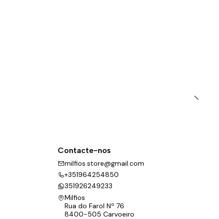
Contacte-nos
milfios.store@gmail.com
+351964254850
351926249233
Milfios
Rua do Farol Nº 76
8400-505 Carvoeiro