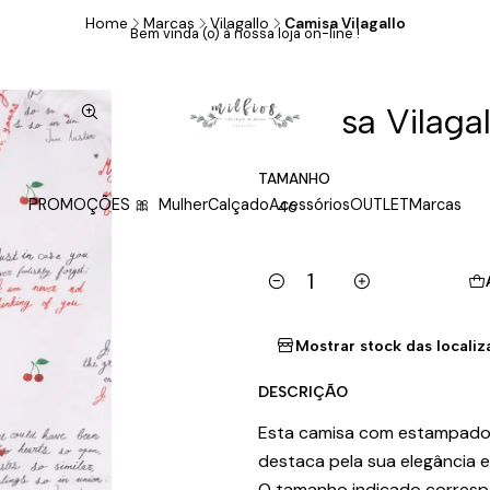
Home
Marcas
Vilagallo
Camisa Vilagallo
Bem vinda (o) à nossa loja on-line !
|
Camisa Vilagal
TAMANHO
PROMOÇÕES 🎀
Mulher
Calçado
Acessórios
OUTLET
Marcas
46
Quantity
Mostrar stock das locali
DESCRIÇÃO
Esta camisa com estampado d
destaca pela sua elegância e
O tamanho indicado corres