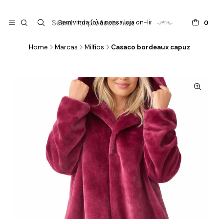

do
Bem vinda (o) à nossa loja on-line !
0
Home
Marcas
Milfios
Casaco bordeaux capuz